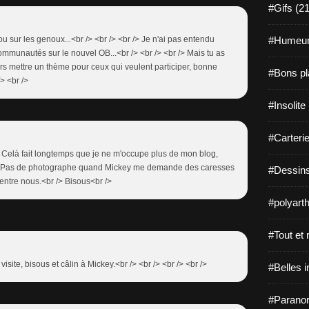
#Gifs (2
 ou sur les genoux...<br /> <br /> <br /> Je n'ai pas entendu
#Humeur
ommunautés sur le nouvel OB...<br /> <br /> <br /> Mais tu as
urs mettre un thème pour ceux qui veulent participer, bonne
#Bons pl
/> <br />
#Insolite
#Carterie
/> Celà fait longtemps que je ne m'occupe plus de mon blog,
 /> Pas de photographe quand Mickey me demande des caresses
#Dessins
entre nous.<br /> Bisous<br />
#polyarth
#Tout et r
 visite, bisous et câlin à Mickey.<br /> <br /> <br /> <br />
#Belles 
#Paranor