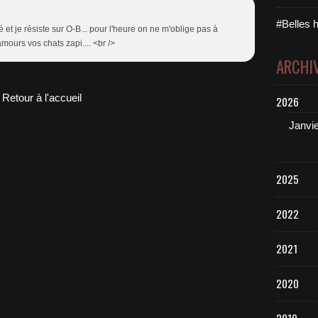
#Belles h
et je résiste sur O-B... pour l'heure on ne m'oblige pas à
amours vos chats zapi.... <br />
ARCHI
Retour à l'accueil
2026
Janvi
2025
2022
2021
2020