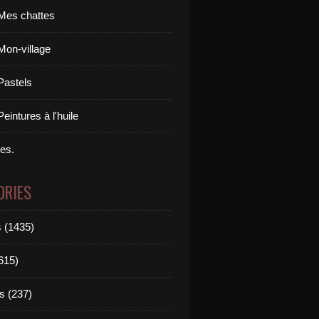
Mes chattes
Mon-village
Pastels
eintures à l'huile
res.
ORIES
 (1435)
615)
s (237)