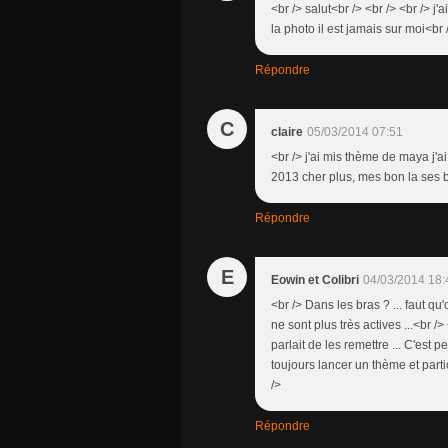
<br /> salut<br /> <br /> <br />
la photo il est jamais sur moi<br
Répondre
C
claire
05/03/2014 07:51
<br /> j'ai mis thème de maya j'
2013 cher plus, mes bon la ses 
Répondre
E
Eowin et Colibri
04/03/2014 18:
<br /> Dans les bras ? ... faut qu
ne sont plus très actives ...<br 
parlait de les remettre ... C'est 
toujours lancer un thème et par
/>
Répondre