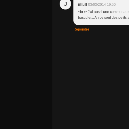
J
jill bill
03/03/2014 19:50
<br /> J'ai aussi une communauté 
basculer... Ah ce sont des petits 
Répondre