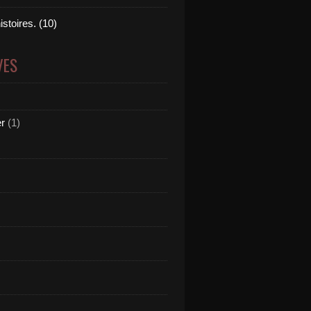
istoires. (10)
VES
er
(1)