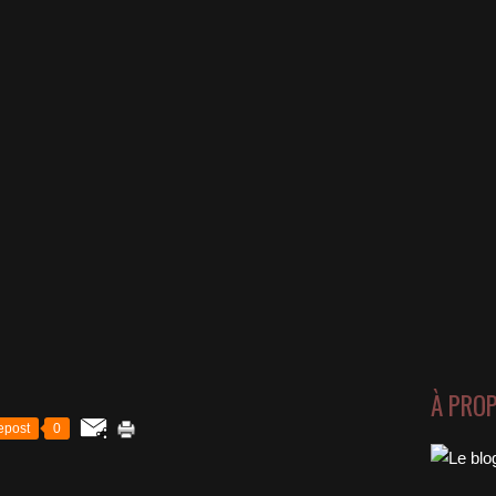
À PRO
epost
0