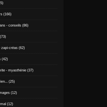
15)
s (166)
ans - conseils (86)
 (73)
 zapi-créas (62)
 (42)
rite - myasthénie (37)
ien... (25)
images (12)
mal (12)