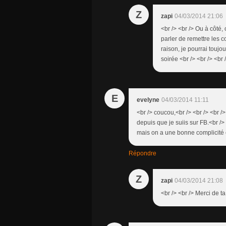
Z
zapi
04/03/2014 21:06
<br /> <br /> Ou à côté,
parler de remettre les c
raison, je pourrai toujo
soirée <br /> <br /> <br 
E
evelyne
04/03/2014 11:11
<br /> coucou,<br /> <br /> <br 
depuis que je suiis sur FB.<br
mais on a une bonne complicité 
Répondre
Z
zapi
04/03/2014 21:08
<br /> <br /> Merci de ta