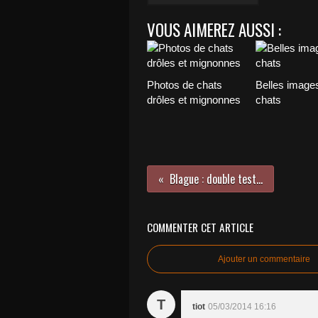
VOUS AIMEREZ AUSSI :
Photos de chats
Belles image
drôles et mignonnes
chats
Blague : double test...
COMMENTER CET ARTICLE
Ajouter un commentaire
T
tiot
05/03/2014 16:16