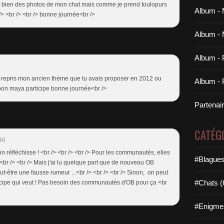
 j'ai bien des photos de mon chat mais comme je prend toulopurs
Album - 
 /> <br /> <br /> bonne journée<br />
Album - 
Album - 
ai repris mon ancien thème que tu avais proposer en 2012 ou
Album - P
bon maya participe bonne journée<br />
Partenai
CATÉG
46
'on réfléchisse ! <br /> <br /> <br /> Pour les communautés, elles
#Blagues
/> <br /> <br /> Mais j'ai lu quelque part que de nouveau OB
peut-être une fausse rumeur ...<br /> <br /> <br /> Sinon, on peut
#Chats (
ticipe qui veut ! Pas besoin des communautés d'OB pour ça <br
#Enigme