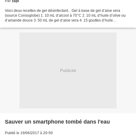
Par
zapi
Voici deux recettes de gel désinfectant... Gel à base de gel d’aloe vera
(source Consoglobe) 1. 10 mL d’alcool à 70°C 2. 10 mL d’huile d’olive ou
d’amande douce 3. 50 mL de gel d’aloe vera 4. 15 gouttes d’huile
essentielle d’arbre à thé (ou de ravintsara)...
Publicité
Sauver un smartphone tombé dans l'eau
Publié le 19/06/2017 à 20:50