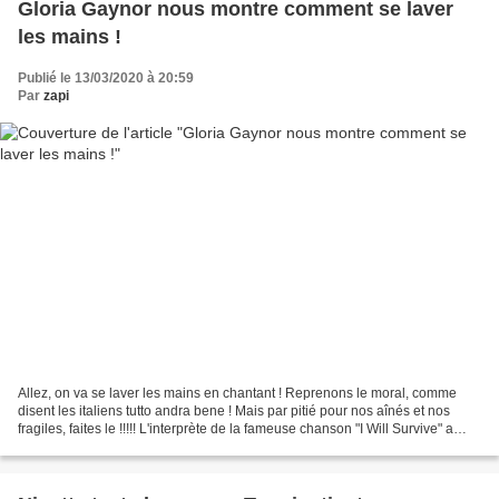
Gloria Gaynor nous montre comment se laver
les mains !
Publié le 13/03/2020 à 20:59
Par
zapi
Allez, on va se laver les mains en chantant ! Reprenons le moral, comme
disent les italiens tutto andra bene ! Mais par pitié pour nos aînés et nos
fragiles, faites le !!!!! L'interprète de la fameuse chanson "I Will Survive" a
invité ses fans, via le...