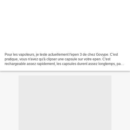
Pour les vapoteurs, je teste actuellement l'epen 3 de chez Govype. C'est
pratique, vous n'avez qu'à clipser une capsule sur votre epen. C'est
rechargeable assez rapidement, les capsules durent assez longtemps, pas
mal de parfums disponibles, moi j'ai...