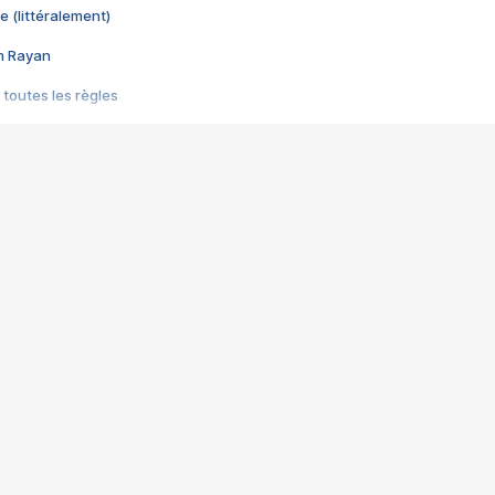
e (littéralement)
im Rayan
 toutes les règles
s les jeux vidéo
us choquant de Rockstar ? - Le scandale BULLY
e plus moche de Steam
du RÊVE tourne au CAUCHEMAR
pendant 8 heures
it… à tort
umiliés par un jeu vidéo
ire - Final Fantasy 8
ti un empire - Age of Empires
story DOFUS