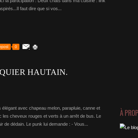
ici la participation : Deux chats dans ma cuisine : link
rés...Il faut dire que si vos...
epost
0
QUIER HAUTAIN.
ès élégant avec chapeau melon, parapluie, canne et
À PRO
 les cheveux rouges et verts à un arrêt de bus. Le
ir de dédain. Le punk lui demande : - Vous...