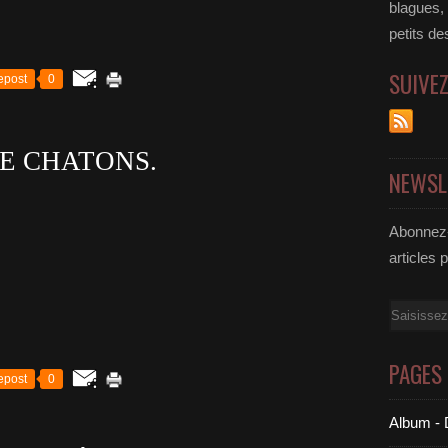
blagues,
petits de
SUIVE
epost
0
E CHATONS.
NEWSL
Abonnez-
articles 
Email
PAGES
epost
0
Album - 