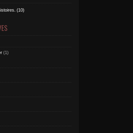
istoires. (10)
VES
er
(1)