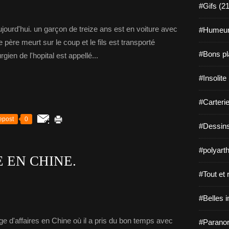
#Gifs (2
jourd'hui. un garçon de treize ans est en voiture avec
#Humeur
 père meurt sur le coup et le fils est transporté
#Bons pl
rgien de l'hopital est appellé...
#Insolite
#Carterie
epost
0
#Dessins
#polyarth
 EN CHINE.
#Tout et r
#Belles 
e d'affaires en Chine où il a pris du bon temps avec
#Paranor