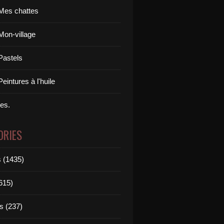
Mes chattes
Mon-village
Pastels
eintures à l'huile
res.
ORIES
 (1435)
615)
s (237)