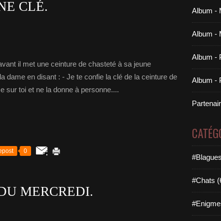
NE CLÉ.
Album - 
Album - 
Album - 
vant il met une ceinture de chasteté à sa jeune
a dame en disant : - Je te confie la clé de la ceinture de
Album - P
sur toi et ne la donne à personne....
Partenai
CATÉG
epost
0
#Blagues
#Chats (
 DU MERCREDI.
#Enigme