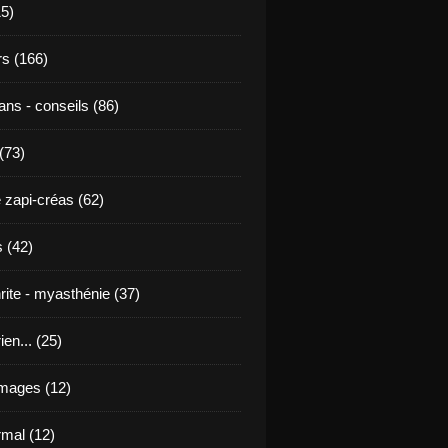
15)
s (166)
ans - conseils (86)
 (73)
 zapi-créas (62)
 (42)
rite - myasthénie (37)
ien... (25)
images (12)
mal (12)