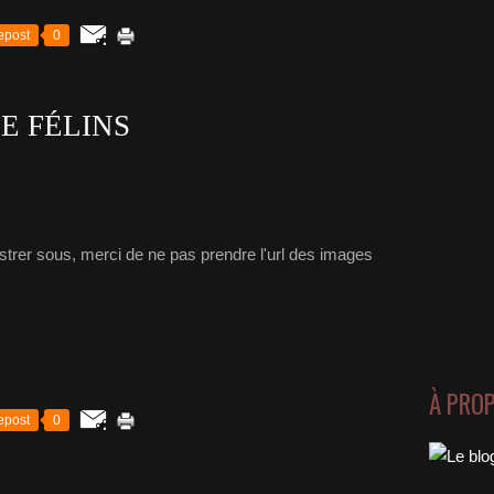
epost
0
E FÉLINS
strer sous, merci de ne pas prendre l'url des images
À PRO
epost
0