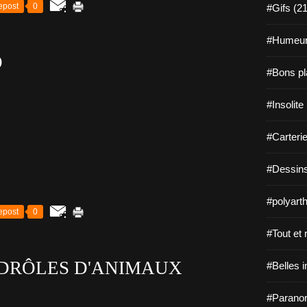
epost
0
#Gifs (2
#Humeur
O
#Bons pl
#Insolite
#Carterie
#Dessins
#polyarth
epost
0
#Tout et r
 DRÔLES D'ANIMAUX
#Belles 
#Paranor