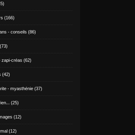
15)
s (166)
ans - conseils (86)
 (73)
 zapi-créas (62)
 (42)
rite - myasthénie (37)
ien... (25)
images (12)
mal (12)