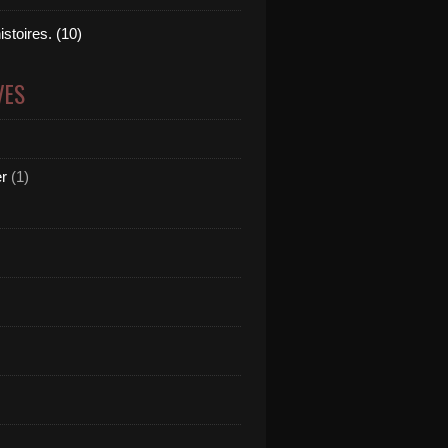
istoires. (10)
VES
er
(1)