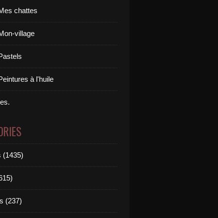
Mes chattes
Mon-village
Pastels
eintures à l'huile
res.
ORIES
 (1435)
615)
s (237)