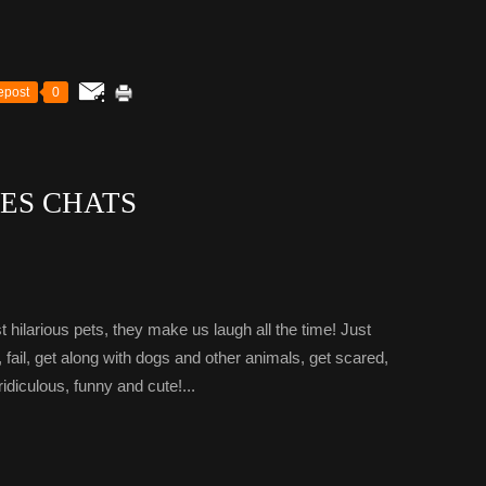
epost
0
ES CHATS
 hilarious pets, they make us laugh all the time! Just
, fail, get along with dogs and other animals, get scared,
idiculous, funny and cute!...