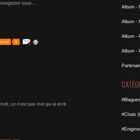
nregistrer sous...
Album - 
Album - 
Album - 
epost
0
Album - P
Partenai
CATÉG
#Blagues
 mdr, ce n'est pas moi qui ai écrit
#Chats (
#Enigme