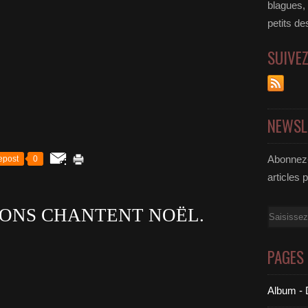
blagues,
petits de
SUIVE
NEWSL
Abonnez-
epost
0
articles 
TONS CHANTENT NOËL.
Email
PAGES
Album - 