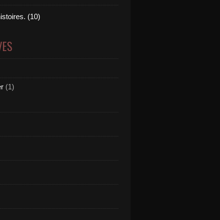
istoires. (10)
VES
er
(1)