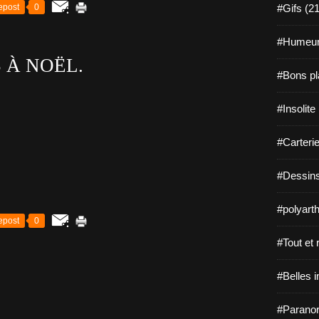
epost
0
#Gifs (2
#Humeur
 À NOËL.
#Bons pl
#Insolite
#Carterie
#Dessins
#polyarth
epost
0
#Tout et r
#Belles 
#Paranor