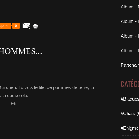
Album - 
Album - 
epost
0
Album - 
 HOMMES...
Album - P
Partenai
CATÉG
 Oui chéri. Tu vois le filet de pommes de terre, tu
s la casserole.
#Blagues
......... Etc...................................................................
#Chats (
#Enigme