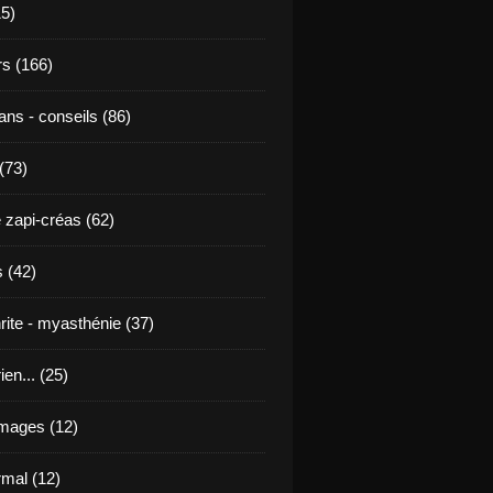
15)
s (166)
ans - conseils (86)
 (73)
 zapi-créas (62)
 (42)
rite - myasthénie (37)
ien... (25)
images (12)
mal (12)