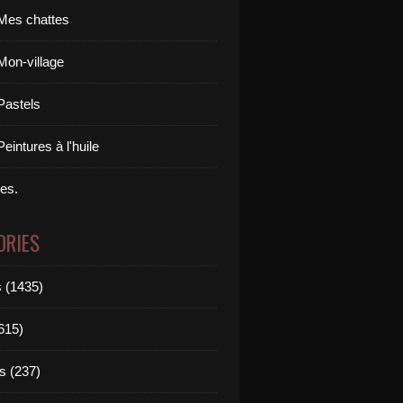
Mes chattes
Mon-village
Pastels
eintures à l'huile
res.
ORIES
 (1435)
615)
s (237)