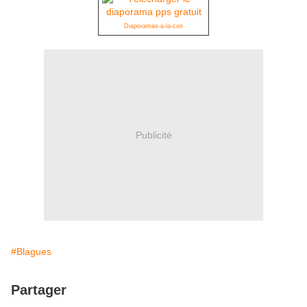
Diaporamas-a-la-con
Publicité
#Blagues
Partager