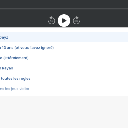
 DayZ
 a 13 ans (et vous l'avez ignoré)
e (littéralement)
im Rayan
 toutes les règles
s les jeux vidéo
us choquant de Rockstar ? - Le scandale BULLY
e plus moche de Steam
du RÊVE tourne au CAUCHEMAR